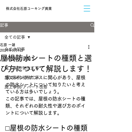
​株式会社石原コーキング興業
記事
全ての記事
石原 一雄
全ての記事
2024年9月1日
屋根防水シートの種類と選
施工事例/雨漏り
び方について解説します！
施工事例/防水工事
家のメンテナンスに関心があり、屋根
施工事例/塗装工事
の防水シートについて知りたいと考え
施工事例/アパート改修
ている方は多いでしょう。
この記事では、屋根の防水シートの種
類、それぞれの耐久性や選び方のポイ
ントについて解説します。
□屋根の防水シートの種類