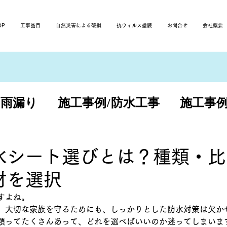
OP
工事品目
自然災害による破損
抗ウィルス塗装
お問合せ
会社概要
/雨漏り
施工事例/防水工事
施工事例
改修
水シート選びとは？種類・比
材を選択
すよね。
、大切な家族を守るためにも、しっかりとした防水対策は欠か
類ってたくさんあって、どれを選べばいいのか迷ってしまいま