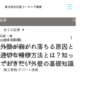
​株式会社石原コーキング興業
記事
全ての記事
石原 一雄
全ての記事
2024年12月16日
外壁が剥がれ落ちる原因と
施工事例/雨漏り
適切な補修方法とは？知っ
施工事例/防水工事
ておきたい外壁の基礎知識
施工事例/塗装工事
施工事例/アパート改修