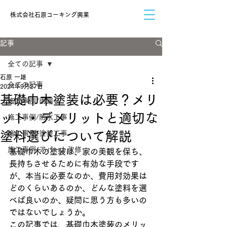
​株式会社石原コーキング興業
記事
全ての記事
石原 一雄
全ての記事
2024年9月27日
基礎巾木塗装は必要？メリ
施工事例/雨漏り
ット・デメリットと適切な
施工事例/防水工事
塗料選びについて解説
施工事例/塗装工事
施工事例/アパート改修
基礎巾木の塗装は、家の美観を保ち、
長持ちさせるために有効な手段です
が、本当に必要なのか、費用対効果は
どのくらいあるのか、どんな塗料を選
べば良いのか、疑問に思う方も多いの
ではないでしょうか。
この記事では、基礎巾木塗装のメリッ