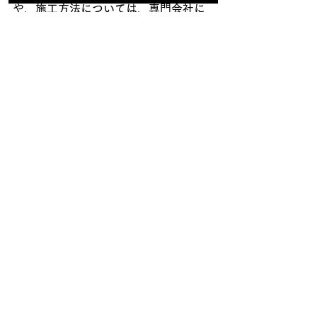
や、施工方法については、専門会社に
相談することをおすすめします。
□まとめ
基礎巾木塗装は、家の美観を保ち、長
持ちさせるために有効な手段ですが、