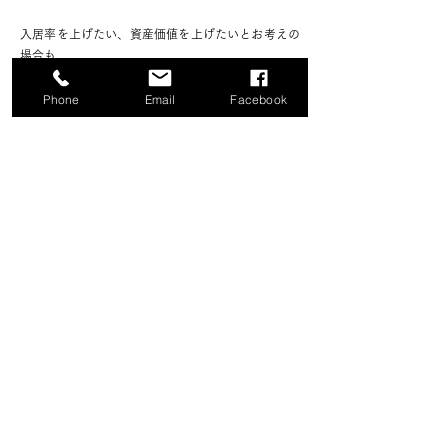
入居率を上げたい、資産価値を上げたいとお考えの
場合も、
改修工事を行って建物を蘇らせましょう。
Phone
Email
Facebook
小さなお悩みも
\ お気軽にお問い合わせください！ /
無料見積り依頼はこちらから