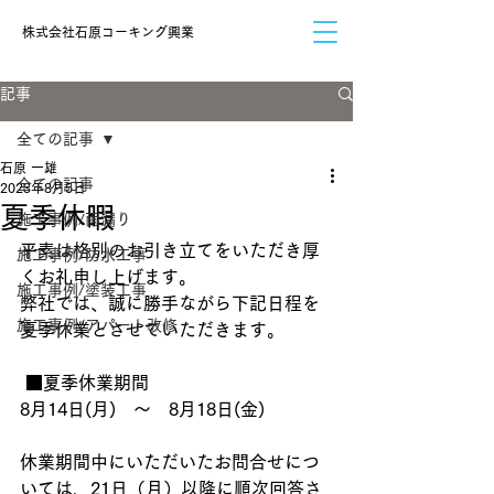
​株式会社石原コーキング興業
記事
全ての記事
石原 一雄
全ての記事
2023年8月5日
夏季休暇
施工事例/雨漏り
平素は格別のお引き立てをいただき厚
施工事例/防水工事
くお礼申し上げます。
施工事例/塗装工事
弊社では、誠に勝手ながら下記日程を
施工事例/アパート改修
夏季休業とさせていただきます。
 ■夏季休業期間
8月14日(月)　～　8月18日(金)
休業期間中にいただいたお問合せにつ
いては、21日（月）以降に順次回答さ