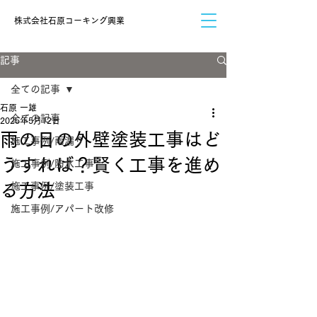
​株式会社石原コーキング興業
記事
全ての記事
石原 一雄
全ての記事
2025年5月12日
雨の日の外壁塗装工事はど
施工事例/雨漏り
うすれば？賢く工事を進め
施工事例/防水工事
る方法
施工事例/塗装工事
施工事例/アパート改修