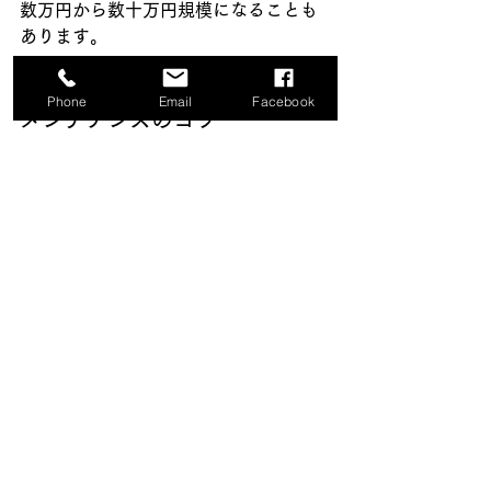
数万円から数十万円規模になることも
あります。
長持ちさせるためのシーリング
Phone
Email
Facebook
メンテナンスのコツ
シーリング材の寿命を延ばすために
は、定期的な清掃が重要です。
汚れが付着したまま放置すると、シー
リング材の劣化を促進する可能性があ
ります。
また、ひび割れや剥がれを発見した
ら、早期に補修を行うことが大切で
す。
小さな亀裂でも、放置すると雨水の浸
入経路となり、建物の腐食につながる
可能性があります。
専門会社による定期点検も有効です。