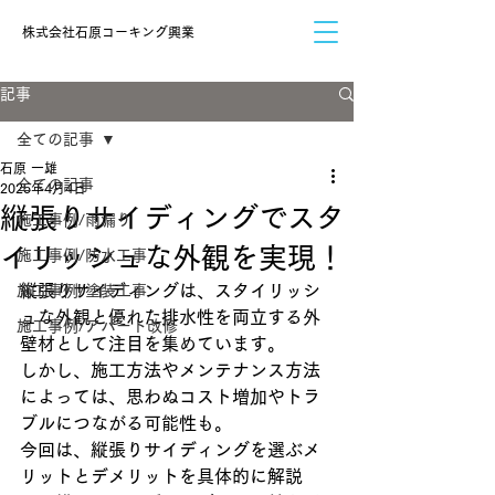
​株式会社石原コーキング興業
記事
全ての記事
石原 一雄
全ての記事
2025年4月4日
縦張りサイディングでスタ
施工事例/雨漏り
イリッシュな外観を実現！
施工事例/防水工事
縦張りサイディングは、スタイリッシ
施工事例/塗装工事
ュな外観と優れた排水性を両立する外
施工事例/アパート改修
壁材として注目を集めています。
しかし、施工方法やメンテナンス方法
によっては、思わぬコスト増加やトラ
ブルにつながる可能性も。
今回は、縦張りサイディングを選ぶメ
リットとデメリットを具体的に解説