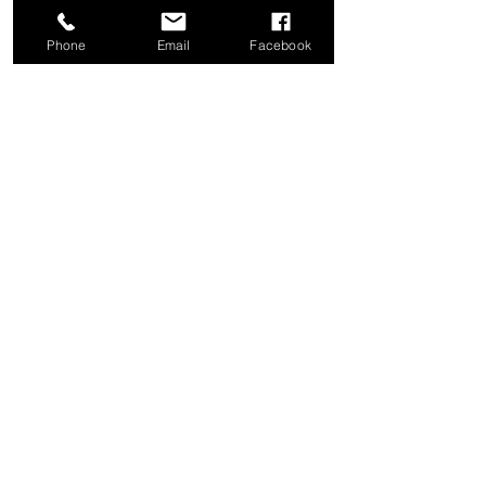
まとめ
Phone
Email
Facebook
梅雨時期の外壁塗装は、雨や湿気の影
響を受けやすく、注意が必要です。
しかし、天気予報の活用、防水シート
の適切な使用、高品質塗料の選択とい
った対策を講じることで、リスクを軽
減し、安全に施工を進めることができ
ます。
工期や費用に関しても、事前に会社と
十分に相談し、納得した上で作業を進
めることが大切です。
不安な点があれば、専門会社に相談し
て、安心して外壁塗装を完了させまし
ょう。
そして、美しく、長持ちする外壁を手
に入れましょう。