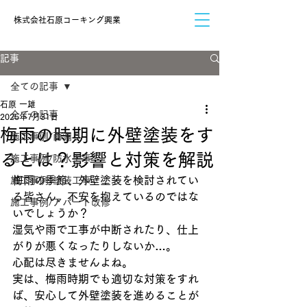
​株式会社石原コーキング興業
記事
全ての記事
石原 一雄
全ての記事
2025年7月31日
梅雨の時期に外壁塗装をす
施工事例/雨漏り
るとは？影響と対策を解説
施工事例/防水工事
梅雨の季節、外壁塗装を検討されてい
施工事例/塗装工事
る皆さん、不安を抱えているのではな
施工事例/アパート改修
いでしょうか？
湿気や雨で工事が中断されたり、仕上
がりが悪くなったりしないか…。
心配は尽きませんよね。
実は、梅雨時期でも適切な対策をすれ
ば、安心して外壁塗装を進めることが