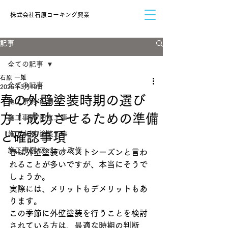
​株式会社石原コーキング興業
記事
全ての記事
石原 一雄
全ての記事
2025年3月10日
春の外壁塗装時期の選び
施工事例/雨漏り
方！成功させるための準備
施工事例/防水工事
と確認事項
施工事例/塗装工事
施工事例/アパート改修
春は外壁塗装のベストシーズンと言わ
れることが多いですが、本当にそうで
しょうか。
実際には、メリットもデメリットもあ
ります。
この季節に外壁塗装を行うことを検討
されている方は、最適な時期の判断