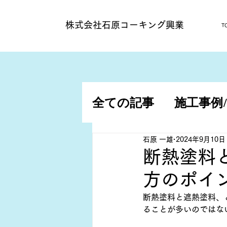
​株式会社石原コーキング興業
T
全ての記事
施工事例
施工事例/アパート
石原 一雄
2024年9月10日
断熱塗料
方のポイ
断熱塗料と遮熱塗料、
ることが多いのではな