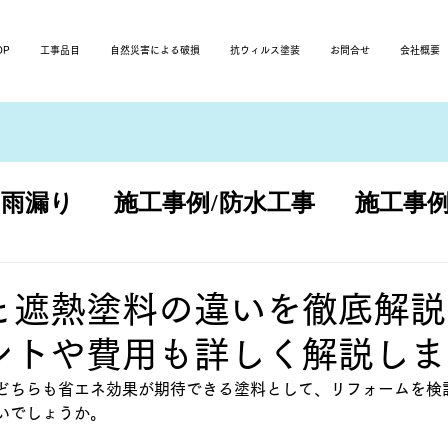
OP
工事品目
自然災害による破損
抗ウィルス塗装
お問合せ
会社概要
/雨漏り
施工事例/防水工事
施工事例
改修
と遮熱塗料の違いを徹底解説
ントや費用も詳しく解説しま
どちらも省エネ効果が期待できる塗料として、リフォームを検
いでしょうか。