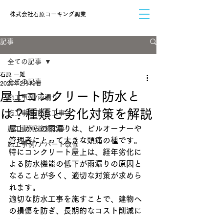
​株式会社石原コーキング興業
記事
全ての記事
石原 一雄
全ての記事
2025年2月19日
屋上コンクリート防水と
施工事例/雨漏り
は？種類と劣化対策を解説
施工事例/防水工事
屋上からの雨漏りは、ビルオーナーや
施工事例/塗装工事
管理者にとって大きな頭痛の種です。
施工事例/アパート改修
特にコンクリート屋上は、経年劣化に
よる防水機能の低下が雨漏りの原因と
なることが多く、適切な対策が求めら
れます。
適切な防水工事を施すことで、建物へ
の損傷を防ぎ、長期的なコスト削減に