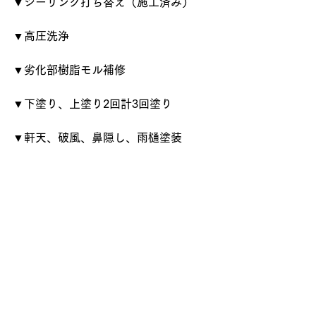
▼シーリング打ち替え（施工済み）
▼高圧洗浄
▼劣化部樹脂モル補修
▼下塗り、上塗り2回計3回塗り
▼軒天、破風、鼻隠し、雨樋塗装