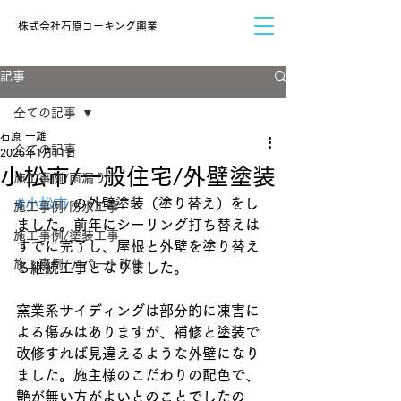
​株式会社石原コーキング興業
記事
全ての記事
石原 一雄
全ての記事
2025年1月11日
小松市/一般住宅/外壁塗装
施工事例/雨漏り
#小松市
 の外壁塗装（塗り替え）をし
施工事例/防水工事
ました。前年にシーリング打ち替えは
施工事例/塗装工事
すでに完了し、屋根と外壁を塗り替え
施工事例/アパート改修
る継続工事となりました。
窯業系サイディングは部分的に凍害に
よる傷みはありますが、補修と塗装で
改修すれば見違えるような外壁になり
ました。施主様のこだわりの配色で、
艶が無い方がよいとのことでしたの