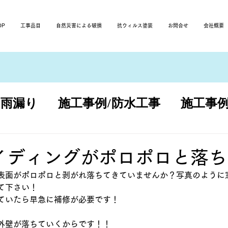
OP
工事品目
自然災害による破損
抗ウィルス塗装
お問合せ
会社概要
/雨漏り
施工事例/防水工事
施工事例
改修
イディングがポロポロと落ち
表面がポロポロと剥がれ落ちてきていませんか？写真のように
て下さい！
ていたら早急に補修が必要です！
外壁が落ちていくからです！！