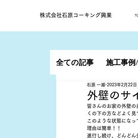
​株式会社石原コーキング興業
T
全ての記事
施工事例
施工事例/アパート
石原 一雄
2023年2月22日
外壁のサ
皆さんのお家の外壁の
くの下の方などよく見
このような状態になっ
理由は簡単！！
進行し続け、どんどん