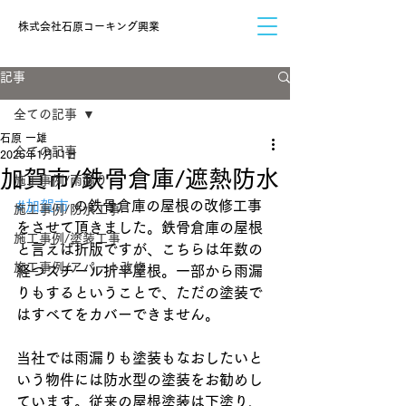
​株式会社石原コーキング興業
記事
全ての記事
石原 一雄
全ての記事
2025年1月11日
加賀市/鉄骨倉庫/遮熱防水
施工事例/雨漏り
#加賀市
 の鉄骨倉庫の屋根の改修工事
施工事例/防水工事
をさせて頂きました。鉄骨倉庫の屋根
施工事例/塗装工事
と言えば折版ですが、こちらは年数の
施工事例/アパート改修
経つスチール折半屋根。一部から雨漏
りもするということで、ただの塗装で
はすべてをカバーできません。
当社では雨漏りも塗装もなおしたいと
いう物件には防水型の塗装をお勧めし
ています。従来の屋根塗装は下塗り、