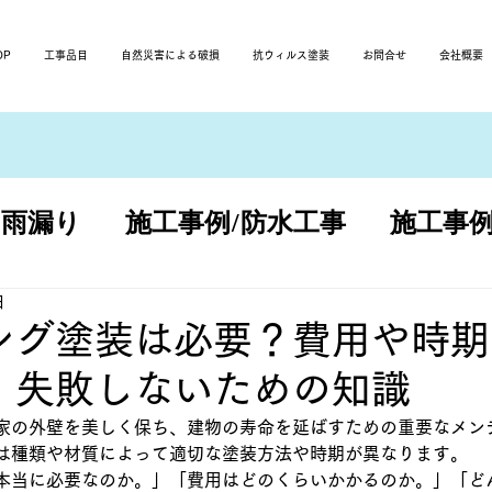
OP
工事品目
自然災害による破損
抗ウィルス塗装
お問合せ
会社概要
/雨漏り
施工事例/防水工事
施工事例
改修
日
ング塗装は必要？費用や時期
｜失敗しないための知識
家の外壁を美しく保ち、建物の寿命を延ばすための重要なメン
は種類や材質によって適切な塗装方法や時期が異なります。
本当に必要なのか。」「費用はどのくらいかかるのか。」「ど